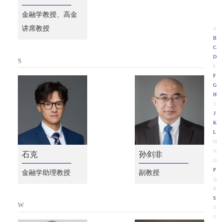
金融学教授、高金
讲席教授
A
B
C
D
S
E
F
G
H
I
J
K
L
M
N
石克
孙剑非
O
P
金融学助理教授
副教授
Q
R
S
W
T
U