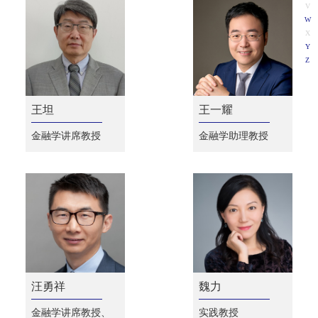
V
W
X
Y
Z
王坦
王一耀
金融学讲席教授
金融学助理教授
汪勇祥
魏力
金融学讲席教授、
实践教授