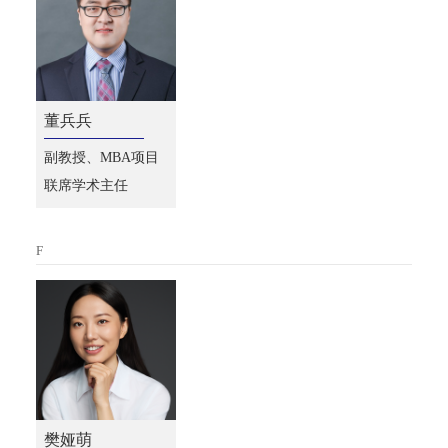
董兵兵
副教授、MBA项目
联席学术主任
F
樊娅萌