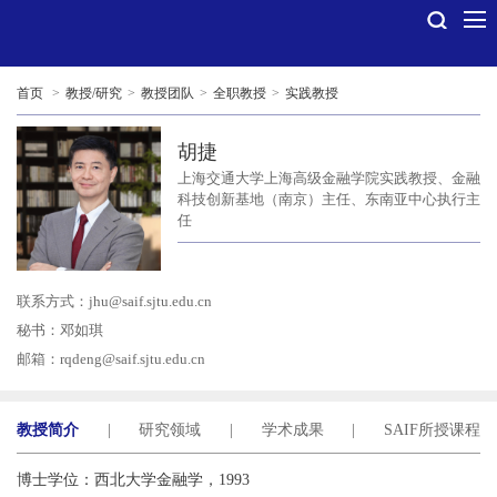
首页
>
教授/研究
>
教授团队
>
全职教授
>
实践教授
胡捷
上海交通大学上海高级金融学院实践教授、金融
科技创新基地（南京）主任、东南亚中心执行主
任
联系方式：
jhu@saif.sjtu.edu.cn
秘书：邓如琪
邮箱：
rqdeng@saif.sjtu.edu.cn
教授简介
|
研究领域
|
学术成果
|
SAIF所授课程
博士学位：西北大学金融学，1993