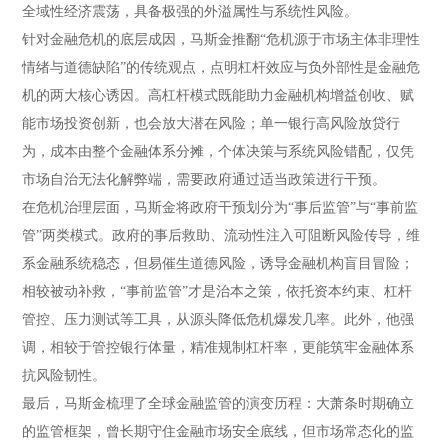
全域性经济震荡，具备极强的外溢属性与系统性风险。
针对金融危机的底层成因，马斯金推翻“危机源于市场主体非理性
情绪与道德缺陷”的传统观点，点明杠杆效应与负外部性是金融危
机的两大核心诱因。高杠杆模式既能助力金融机构增益创收、赋
能市场投资创新，也会放大潜在风险；单一银行高风险放贷行
为，成本由整个金融体系分摊，个体决策与系统风险错配，仅凭
市场自治无法化解弊端，需要政府通过适当政策进行干预。
在危机治理层面，马斯金将政府干预划分为“事后监管”与“事前监
管”两类模式。政府的事后救助、流动性注入可阻断风险传导，维
系金融系统稳态，但易催生道德风险，诱导金融机构盲目冒险；
相较被动补救，“事前监管”才是治本之策，依托资本约束、杠杆
管控、压力测试等工具，从源头降低危机爆发几率。此外，他强
调，相较于管控银行体量，精准规制杠杆率，更能筑牢金融体系
抗风险韧性。
最后，马斯金梳理了全球金融监管的演变历程：大萧条时期确立
的监管框架，曾长期守住金融市场安全底线，但市场常态化的监