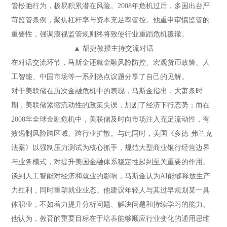
管松弛行为，极易积累潜在风险。2008年危机过后，多国出台严
苛监管条例，聚焦杠杆率与资本充足率管控。他重申审慎监管的
重要性，强调漠视监管规则终将致使行业重蹈危机覆辙。
▲ 胡捷教授主持交流对话
在对话交流环节，马斯金还就金融风险防控、宏观货币政策、人
工智能、中国市场等一系列热点议题分享了自己的见解。
对于美联储在历次金融危机中的表现，马斯金指出，大萧条时
期，美联储紧缩流动性的政策失误，加剧了经济下行态势；而在
2008年全球金融危机中，美联储及时向市场注入充足流动性，有
效遏制风险跨区域、跨行业扩散。与此同时，美国《多德-弗兰克
法案》以强制压力测试为核心抓手，规范大型商业银行经营边界
与业务模式，对提升美国金融体系稳定性起到至关重要的作用。
谈到人工智能对经济和就业的影响，马斯金认为AI能够释放生产
力红利，同时重塑就业业态。他建议年轻人与其过早规划某一具
体职业，不如着力提升分析问题、解决问题和持续学习的能力。
他认为，教育的重要目标在于培养能够顺应行业变化的通用思维