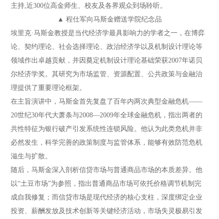
主持,近300位高金师生、校友及各界观众到场聆听。
▲ 程仕军向马斯金赠送学院纪念品
埃里克·马斯金教授是当代经济学最具影响力的学者之一，在博弈
论、契约理论、社会选择理论、政治经济学以及机制设计理论等
领域作出卓越贡献，并因奠定机制设计理论基础荣获2007年诺贝
尔经济学奖。其研究为市场监管、资源配置、公共政策与金融治
理提供了重要理论框架。
在主旨演讲中，马斯金首先复盘了百年内两次典型金融危机——
20世纪30年代大萧条与2008—2009年全球金融危机，指出两者的
共性特征为银行破产引发系统性连锁风险。他认为此类危机并非
必然发生，科学完善的政策制度与监管体系，能够有效防范危机
滋生与扩散。
随后，马斯金深入剖析信贷市场与普通商品市场的本质差异。他
以“土豆市场”为参照，指出普通商品市场可依托价格调节机制完
成自我修复；而信贷市场是现代经济的核心支柱，深度绑定企业
投资、薪酬发放及技术创新等关键经济活动，市场失灵极易引发