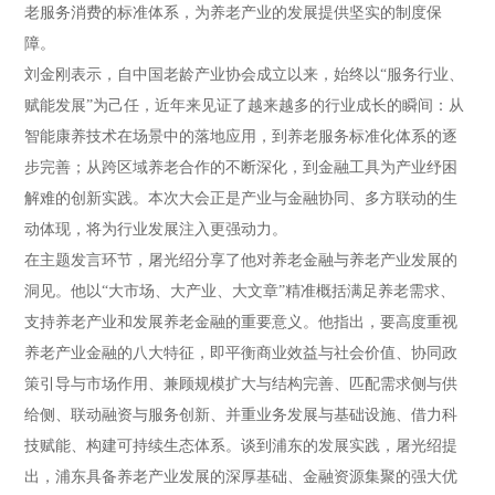
老服务消费的标准体系，为养老产业的发展提供坚实的制度保
障。
刘金刚表示，自中国老龄产业协会成立以来，始终以“服务行业、
赋能发展”为己任，近年来见证了越来越多的行业成长的瞬间：从
智能康养技术在场景中的落地应用，到养老服务标准化体系的逐
步完善；从跨区域养老合作的不断深化，到金融工具为产业纾困
解难的创新实践。本次大会正是产业与金融协同、多方联动的生
动体现，将为行业发展注入更强动力。
在主题发言环节，屠光绍分享了他对养老金融与养老产业发展的
洞见。他以“大市场、大产业、大文章”精准概括满足养老需求、
支持养老产业和发展养老金融的重要意义。他指出，要高度重视
养老产业金融的八大特征，即平衡商业效益与社会价值、协同政
策引导与市场作用、兼顾规模扩大与结构完善、匹配需求侧与供
给侧、联动融资与服务创新、并重业务发展与基础设施、借力科
技赋能、构建可持续生态体系。谈到浦东的发展实践，屠光绍提
出，浦东具备养老产业发展的深厚基础、金融资源集聚的强大优