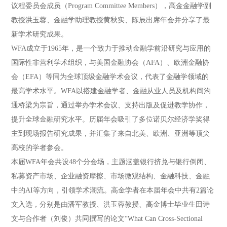
议程委员会成员（Program Committee Members），高金金融学副
教授洪玉蓉、金融学助理教授黄秋实、陈辰出席年会并分享了最
新学术研究成果。
WFA成立于1965年，是一个致力于推动金融学前沿研究与应用的
国际性非营利学术组织，与美国金融协会（AFA）、欧洲金融协
会（EFA）等同为全球顶级金融学术会议，代表了金融学领域的
最高学术水平。WFA以搭建金融学者、金融从业人员及机构间沟
通桥梁为宗旨，通过举办学术会议、支持出版及促进教学协作，
提升全球金融研究水平。历届年会吸引了多位诺贝尔经济学奖得
主到现场报告研究成果，并汇集了来自北美、欧洲、亚洲等顶尖
高校的学者参会。
本届WFA年会共设48个分会场，主题涵盖银行挤兑与银行倒闭、
私募资产市场、企业融资摩擦、市场微观结构、金融科技、金融
中的AI等方向，引领学术潮流。高金学者在本届年会中共有2篇论
文入选，分别是由潘军教授、洪玉蓉教授、高金博士毕业生田诗
文与合作者（刘俊）共同撰写的论文“What Can Cross-Sectional