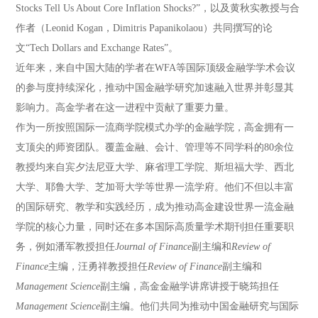
Stocks Tell Us About Core Inflation Shocks?”，以及黄秋实教授与合
作者（Leonid Kogan，Dimitris Papanikolaou）共同撰写的论
文“Tech Dollars and Exchange Rates”。
近年来，来自中国大陆的学者在WFA等国际顶级金融学学术会议
的参与度持续深化，推动中国金融学研究加速融入世界并彰显其
影响力。高金学者在这一进程中贡献了重要力量。
作为一所按照国际一流商学院模式办学的金融学院，高金拥有一
支顶尖的师资团队。覆盖金融、会计、管理等不同学科的80余位
教授均来自宾夕法尼亚大学、麻省理工学院、斯坦福大学、西北
大学、耶鲁大学、芝加哥大学等世界一流学府。他们不但以丰富
的国际研究、教学和实践经历，成为推动高金建设世界一流金融
学院的核心力量，同时还在多本国际高质量学术期刊担任重要职
务，例如潘军教授担任
Journal of Finance
副主编和
Review of
Finance
主编，汪勇祥教授担任
Review of Finance
副主编和
Management Science
副主编，高金金融学讲席讲授于晓筠担任
Management Science
副主编。他们共同为推动中国金融研究与国际