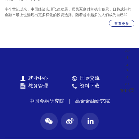
半个世纪以来，中国经济实现飞速发展，居民冢庭财富稳步积累，日趋成熟的
金融市场上也涌现出更多样化的投资选择。随着越来越多的人们成为自己和家
庭财富管理的第一责任人，能否准确识别金融风险、理性选择投资方向将直接
查看更多
影响个人乃至家庭的财富安全和健康，金融素养由此成为居民财富管理之路上
的重要课题。 在此背景下，上海高级金融学院和嘉信理财自2022年起开展合作
调研，通过问卷调研的方式，从货币与银行、收支与信贷、储蓄与投资、消费
者权利与责任、财务规划、安全与保障六个维度勾勒出中国居民金融素养的现
状和群像。在去年报告的基础上
<<
1
2
3
4
就业中心
国际交流
>>
教务管理
资料下载
第
1
/4
页
中国金融研究院
|
高金金融研究院