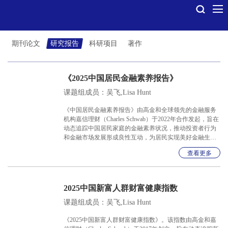
期刊论文
研究报告
科研项目
著作
《2025中国居民金融素养报告》
课题组成员：吴飞,Lisa Hunt
《中国居民金融素养报告》由高金和全球领先的金融服务
机构嘉信理财（Charles Schwab）于2022年合作发起，旨在
动态追踪中国居民家庭的金融素养状况，推动投资者行为
和金融市场发展形成良性互动，为居民实现美好金融生活
打下坚实基础。今年的报告一方面延续了过往的研究框
查看更多
架，进一步探究居民金融素养水平在不同年龄、学历、长
期意识和投资参与程度的人群中呈现出的差异性，同时新
增了对于以AI使用为代表的数字金融素养的考察。
2025中国新富人群财富健康指数
课题组成员：吴飞,Lisa Hunt
《2025中国新富人群财富健康指数》。该指数由高金和嘉