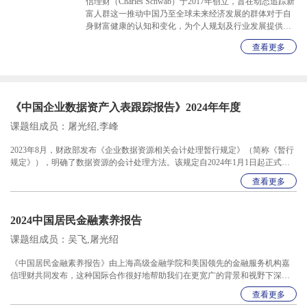
信理财（Charles Schwab）于2017年创立，旨在动态追踪新
富人群这一推动中国乃至全球未来经济发展的群体对于自
身财富健康的认知和变化，为个人规划及行业发展提供参
考。
查看更多
《中国企业数据资产入表跟踪报告》2024年年度
课题组成员：屠光绍,李峰
2023年8月，财政部发布《企业数据资源相关会计处理暂行规定》（简称《暂行
规定》），明确了数据资源的会计处理方法。该规定自2024年1月1日起正式实
施。为持续跟踪该规定的落实情况，上海高级金融学院（SAIF）撰写的《中国
查看更多
企业数据资产入表跟踪报告》已连续发布三期，累计覆盖上市公司、非上市企
业等数百家市场主体。该系列报告由高金创院理事长屠光绍和副院长、会计学
讲席教授李峰领衔高金智库数据资产研究课题组对中国企业当前数据资产入表
2024中国居民金融素养报告
实践进展展开全面梳理和分析。2024年年报为该政策实施后上市公司第一次年
报发布，本期报
课题组成员：吴飞,屠光绍
《中国居民金融素养报告》由上海高级金融学院和美国领先的金融服务机构嘉
信理财共同发布，这种国际合作很好地帮助我们在更宽广的背景和视野下深化
研究。报告全方位揭示了中国居民家庭的金融素养状况，展现了国民对金融教
查看更多
育的多元化诉求，为我们在未来更好地优化金融教育、满足不同居民家庭对财