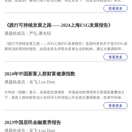
实施，数据资产被纳入会计处理范畴。在此背景下，高金智库数据资产研究课
题组发布《中国企业数据资产入表情况跟踪报告》系列报告，全面梳理、分析
查看更多
中国企业入表实践进展，本次发布的《报告》为本系列跟踪报告的第二期。与
一季度相比，无论是入表企业数量、入表总额还是企业规模，中国企业完成数
据资产入表已展现出强劲的增势与显著的增长潜力。三大电信运营商、海通证
《践行可持续发展之路——2024上海ESG发展报告》
券、圆通速递等较高市值企业也开始加快数据资产入表的行列。非上市公司在
数据资源入表方面从一季度的踊
课题组成员：严弘,屠光绍
《践行可持续发展之路——2024上海ESG发展报告》是国内首份关于地方ESG发
展状况的系统性报告，由高金牵头并联合多家企业和机构，通过大量调研和系
统梳理，结合最新的政策、数据和案例编撰完成。报告工作组由高金首任理事
查看更多
长屠光绍和高金金融学讲席教授、可持续投资研究中心主任严弘牵头。 报告系
统地反映了上海地区ESG发展的现状，总结了各方参与者在ESG领域的创新实践
中取得的成就与面临的挑战，并探索了ESG未来前进的方向与策略，为全国乃
2024年中国新富人群财富健康指数
至全球可持续发展贡献了“上海智慧”和“上海方案”。
课题组成员：吴飞,Lisa Hunt
今年的《指数》显示，在家庭负债增多、市场波动性增强等主客观因素叠加之
下，新富人群的财富信心在经历七年持续上升后首次遭遇瓶颈，投资中的保守
和短期行为明显，在制定财务规划、聚焦长期目标等方面 也有较大的提升空
查看更多
间。尽管存在这些迷茫和犹豫，新富人群在投资参与方面的表现却逆势提升，
无论是寻求多元化投资、丰富海外资产配置，还是完善养老规划，新富人群均
有不同程度的意识提升，也更加期待投 资顾问为他们提供更专业的指导和帮
2023中国居民金融素养报告
助。
课题组成员：吴飞,Lisa Hunt