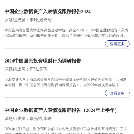
富管理的需要提供了一定的启示。
中国企业数据资产入表情况跟踪报告2024
课题组成员：李峰,屠光绍
本报告为海交通大学上海高级金融学院（高金/SAIF）《中国企业数据资产入表
情况跟踪报告》系列报告的第三期，跟踪了中国企业截至2024年12月的数据资
产入表情况。2023年8月，财政部发布《企业数据资源相关会计处理暂行规定》
查看更多
（以下简称《暂行规定》），明确了数据资源的会计处理方法，该规定自2024
年1月1日起正式实施。高金创院理事长屠光绍和副院长、会计学讲席教授李峰
领衔高金智库数据资产研究课题组对中国企业当前数据资产入表进展展开全面
2024中国居民投资理财行为调研报告
梳理和分析。
课题组成员：严弘,吴飞
上海交通大学上海高级金融学院联合蚂蚁集团研究院和蚂蚁理财智库，共同发
布最新一期《中国居民投资理财行为调研报告》。自2021年首次发布以来，报
告已经连续四年深入分析中国居民在经济快速发展和金融市场建设进程中的投
查看更多
资理财行为及特征，为理解居民金融健康状况提供了重要视角。
中国企业数据资产入表情况跟踪报告（2024年上半年）
课题组成员：屠光绍,李峰
2024年1月1日起，财政部印发的《企业数据资源相关会计处理暂行规定》正式