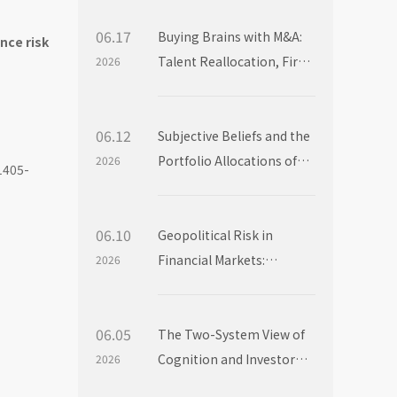
06.17
Buying Brains with M&A:
nce risk
Talent Reallocation, Firm
2026
Boundaries and Market
Power
06.12
Subjective Beliefs and the
Portfolio Allocations of
2026
 1405-
Institutional Investors
06.10
Geopolitical Risk in
Financial Markets:
2026
Evidence from Mutual
Fund Flows
06.05
The Two-System View of
Cognition and Investor
2026
Choice: Evidence from