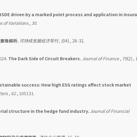
SDE driven by a marked point process and application in insura
s of Variations
,
30
.
要角解析.
可持续发展经济导刊
, (04) , 26-31.
024.
The Dark Side of Circuit Breakers.
Journal of Finance
,
79
(2) ,
stainable success: How high ESG ratings affect stock market
ters
,
62
, 105131.
ial structure in the hedge fund industry.
Journal of Financial