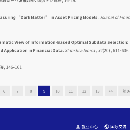
看物联网产业发展趋势.
通信企业管理
, 16-19.
asuring “Dark Matter” in Asset Pricing Models.
Journal of Fina
ematic View of Information-Based Optimal Subdata Selection:
 Application in Financial Data.
Statistica Sinica
,
34
(20) , 611-636.
海
, 146-161.
6
7
8
9
10
11
12
13
>>
第
9
就业中心
国际交流