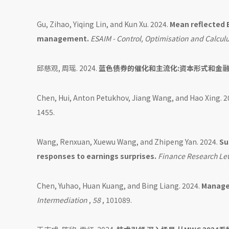
Gu, Zihao, Yiqing Lin, and Kun Xu. 2024.
Mean reflected B
management.
ESAIM - Control, Optimisation and Calculu
邱慈观, 周瑶. 2024.
蓝色债券的催化和主流化:资本形式和金融
Chen, Hui, Anton Petukhov, Jiang Wang, and Hao Xing. 2
1455.
Wang, Renxuan, Xuewu Wang, and Zhipeng Yan. 2024.
Su
responses to earnings surprises.
Finance Research Let
Chen, Yuhao, Huan Kuang, and Bing Liang. 2024.
Manager
Intermediation
,
58
, 101089.