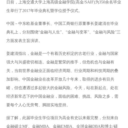
日前，上海交通大学上海高级金融学院(高金/SAIF)为350余名毕业
生举行了2017年毕业典礼暨学位授予仪式。
中国－中东欧基金董事长、中国工商银行原董事长姜建清在毕业
典礼上，分别围绕“金融与人生”、“金融与变革”、“金融与风险”三
方面发表主旨演讲。
姜建清指出，金融是一个有着历史积淀的古老行业，金融与国家
强大与兴盛密切相连。金融是繁荣的推手，但危机也与金融有
关，当前世界金融业正面临经济周期、行业周期和科技周期的叠
加影响。中国金融业在改革开放几十年来，取得的进步有目共
睹，但也遭遇过多起较大的金融风险。今天，站在新起点、处在
经济新常态下的中国金融业，面临的困难、挑战、风险之多，需
要每个人心无旁骛、脚踏实地坚持。
据了解，此届毕业生学位项目为高金有史以来最完整，分别来自
金融硕士MF、金融MBA、金融EMBA、全球金融DBA和博士/硕