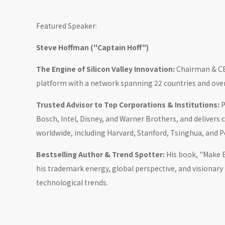
Featured Speaker:
Steve Hoffman ("Captain Hoff")
The Engine of Silicon Valley Innovation:
Chairman & CEO
platform with a network spanning 22 countries and over
Trusted Advisor to Top Corporations & Institutions:
P
Bosch, Intel, Disney, and Warner Brothers, and delivers 
worldwide, including Harvard, Stanford, Tsinghua, and P
Bestselling Author & Trend Spotter:
His book, "Make E
his trademark energy, global perspective, and visionary 
technological trends.