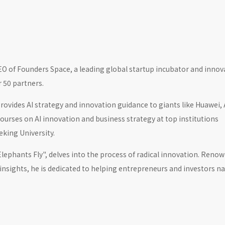
 of Founders Space, a leading global startup incubator and innov
 50 partners.
rovides AI strategy and innovation guidance to giants like Huawei, 
courses on AI innovation and business strategy at top institutions
eking University.
lephants Fly", delves into the process of radical innovation. Renow
insights, he is dedicated to helping entrepreneurs and investors n