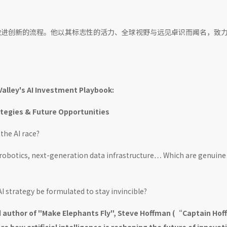
激进创新的流程。他以其标志性的活力、全球视野与远见卓识而闻名，致
 Valley's AI Investment Playbook:
ategies & Future Opportunities
the AI race?
 robotics, next-generation data infrastructure… Which are genuine
I strategy be formulated to stay invincible?
nd author of "Make Elephants Fly", Steve Hoffman (“Captain Hof