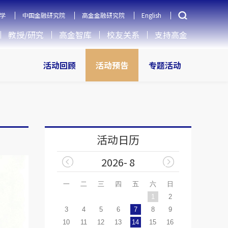
学
中国金融研究院
高金金融研究院
English
教授/研究
高金智库
校友关系
支持高金
活动回顾
活动预告
专题活动
活动日历
2026- 8
一
二
三
四
五
六
日
1
2
3
4
5
6
7
8
9
10
11
12
13
14
15
16