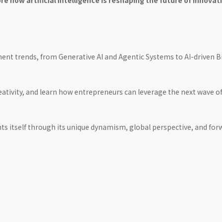
ore how artificial intelligence is reshaping the future of innovat
stment trends, from Generative AI and Agentic Systems to AI-driven B
ativity, and learn how entrepreneurs can leverage the next wave o
nts itself through its unique dynamism, global perspective, and for