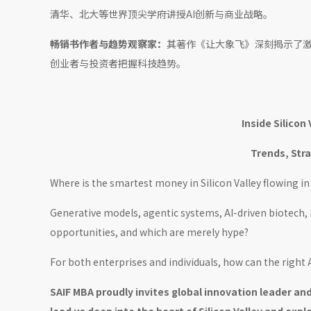
清华、北大等世界顶尖学府讲授AI创新与商业战略。
畅销书作者与趋势观察家：
其著作《让大象飞》深刻揭示了
创业者与投资者把握科技趋势。
Inside Silicon
Trends, Str
Where is the smartest money in Silicon Valley flowing in 
Generative models, agentic systems, AI-driven biotech,
opportunities, and which are merely hype?
For both enterprises and individuals, how can the right A
SAIF MBA proudly invites global innovation leader a