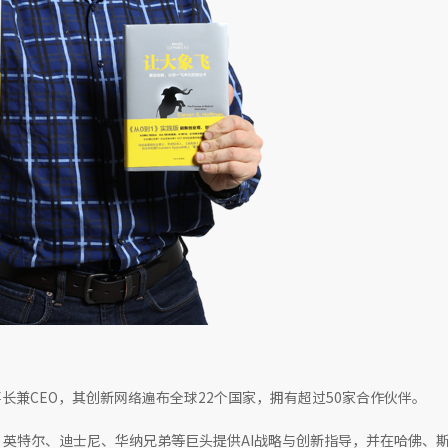
 的董事长兼CEO，其创新网络遍布全球22个国家，拥有超过50家合作伙伴。
英特尔、迪士尼、华纳兄弟等巨头提供AI战略与创新指导，并在哈佛、