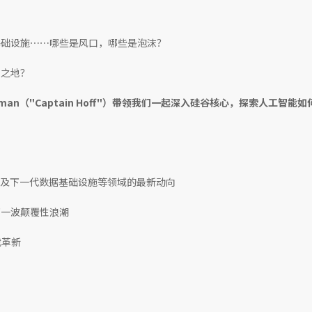
基础设施⋯⋯哪些是风口，哪些是泡沫？
败之地？
fman（"Captain Hoff"）带领我们一起深入硅谷核心，探索人工智能
人及下一代数据基础设施等领域的最新动向
下一波颠覆性浪潮
我革新