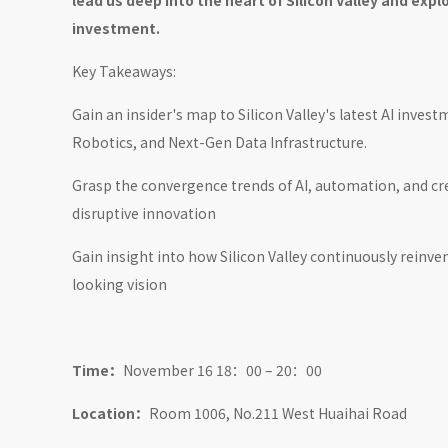
lead us deep into the heart of Silicon Valley and expl
investment.
Key Takeaways:
Gain an insider's map to Silicon Valley's latest AI inve
Robotics, and Next-Gen Data Infrastructure.
Grasp the convergence trends of AI, automation, and cre
disruptive innovation
Gain insight into how Silicon Valley continuously reinve
looking vision
Time：
November 16 18：00 – 20：00
Location：
Room 1006, No.211 West Huaihai Road