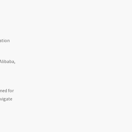
ation
Alibaba,
ned for
avigate