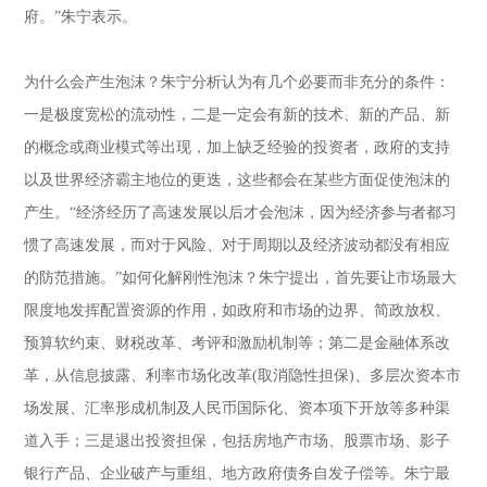
府。”朱宁表示。
为什么会产生泡沫？朱宁分析认为有几个必要而非充分的条件：
一是极度宽松的流动性，二是一定会有新的技术、新的产品、新
的概念或商业模式等出现，加上缺乏经验的投资者，政府的支持
以及世界经济霸主地位的更迭，这些都会在某些方面促使泡沫的
产生。“经济经历了高速发展以后才会泡沫，因为经济参与者都习
惯了高速发展，而对于风险、对于周期以及经济波动都没有相应
的防范措施。”如何化解刚性泡沫？朱宁提出，首先要让市场最大
限度地发挥配置资源的作用，如政府和市场的边界、简政放权、
预算软约束、财税改革、考评和激励机制等；第二是金融体系改
革，从信息披露、利率市场化改革(取消隐性担保)、多层次资本市
场发展、汇率形成机制及人民币国际化、资本项下开放等多种渠
道入手；三是退出投资担保，包括房地产市场、股票市场、影子
银行产品、企业破产与重组、地方政府债务自发子偿等。朱宁最