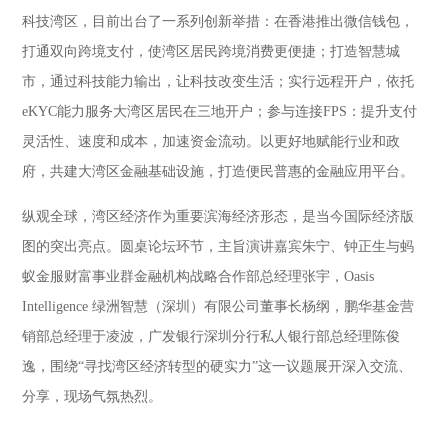
科技湾区，目前出台了一系列创新举措：在香港推出微信钱包，
打通双向跨境支付，使湾区居民跨境消费更便捷；打造智慧城
市，通过科技能力输出，让科技改变生活；实行远程开户，依托
eKYC能力服务大湾区居民在三地开户；参与连接FPS：提升支付
灵活性、速度和成本，加速资金流动。以更好地赋能行业和政
府，共建大湾区金融基础设施，打造便民普惠的金融应用平台。
纵观全球，湾区经济作为重要滨海经济形态，是当今国际经济版
图的突出亮点。圆桌论坛环节，主旨演讲嘉宾朱宁、钟正生与蚂
蚁金服财富事业群金融机构战略合作部总经理张宇，Oasis
Intelligence 绿洲智慧（深圳）有限公司董事长杨纲，鹏华基金营
销部总经理于凌波，广发银行深圳分行私人银行部总经理陈俊
逸，围绕“寻找湾区经济转型的硬实力”这一议题展开深入交流、
分享，现场气氛热烈。