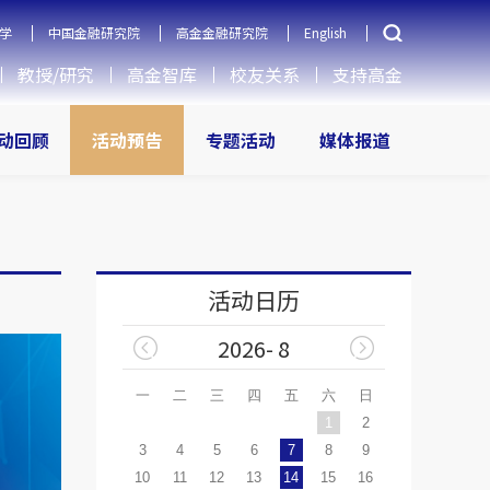
学
中国金融研究院
高金金融研究院
English
教授/研究
高金智库
校友关系
支持高金
动回顾
活动预告
专题活动
媒体报道
活动日历
2026- 8
一
二
三
四
五
六
日
1
2
3
4
5
6
7
8
9
10
11
12
13
14
15
16